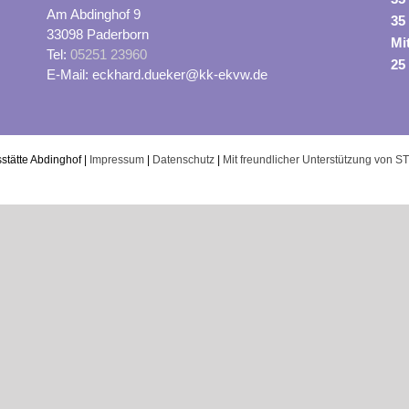
Am Abdinghof 9
35
33098 Paderborn
Mi
Tel:
05251 23960
25
E-Mail: eckhard.dueker@kk-ekvw.de
stätte Abdinghof |
Impressum
|
Datenschutz
|
Mit freundlicher Unterstützung von