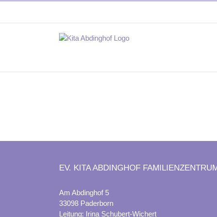
Zum
Inhalt
springen
EV. KITA ABDINGHOF FAMILIENZENTRU
Am Abdinghof 5
33098 Paderborn
Leitung: Irina Schubert-Wichert