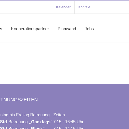
Kalender
Kontakt
es
Kooperationspartner
Pinnwand
Jobs
FFNUNGSZEITEN
ntag bis Freitag Betreuung
Zeiten
 Std
-Betreuung
„Ganztags“
7:15 - 16:45 Uhr
 Std
-Betreuung
„Block“
7:15 - 14:15 Uhr