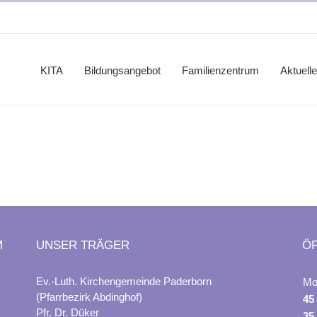
KITA
Bildungsangebot
Familienzentrum
Aktuell
M
UNSER TRÄGER
Ö
Ev.-Luth. Kirchengemeinde Paderborn
Mo
(Pfarrbezirk Abdinghof)
45
Pfr. Dr. Düker
35