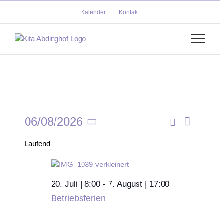
Zum
Kalender
Kontakt
Inhalt
springen
06/08/2026
Verans
Tag
Veransta
Suche
Datum
Ansich
Laufend
wählen.
Suche
Navigat
und
Ansichten
20. Juli | 8:00
-
7. August | 17:00
Betriebsferien
Navigati