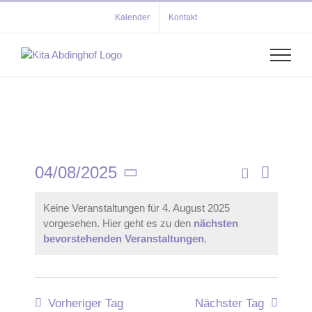
Zum
Kalender
Kontakt
Inhalt
springen
04/08/2025
Verans
Tag
Veransta
Suche
Datum
Ansich
wählen.
Suche
Keine Veranstaltungen für 4. August 2025
Navigat
vorgesehen. Hier geht es zu den
nächsten
und
bevorstehenden Veranstaltungen
.
Ansichten
Navigati
Vorheriger Tag
Nächster Tag