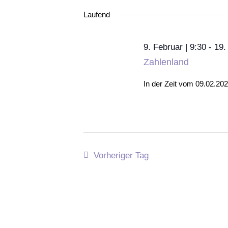
Ansichten,
Schlüsselwort.
wählen.
Laufend
Navigation
9. Februar | 9:30
-
19.
Zahlenland
In der Zeit vom 09.02.20
Vorheriger Tag