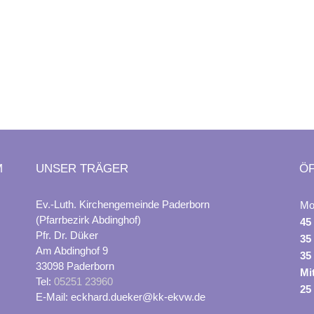
M
UNSER TRÄGER
Ö
Ev.-Luth. Kirchengemeinde Paderborn
Mo
(Pfarrbezirk Abdinghof)
45
Pfr. Dr. Düker
35
Am Abdinghof 9
35
33098 Paderborn
Mi
Tel:
05251 23960
25
E-Mail: eckhard.dueker@kk-ekvw.de