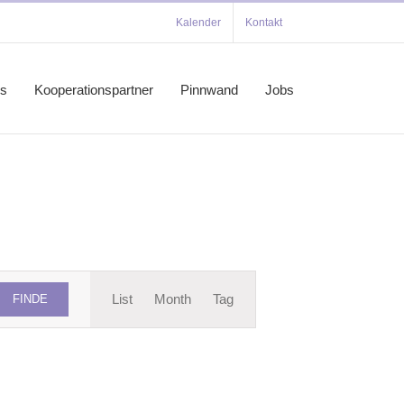
Kalender
Kontakt
es
Kooperationspartner
Pinnwand
Jobs
Veranstaltung
List
Month
Tag
FINDE
Ansichten-
Navigation