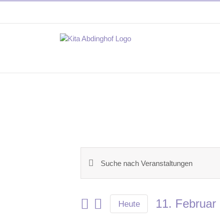
Zum
Inhalt
springen
Bitte
Veranstaltungen
Schlüsselwort
eingeben.
Suche
Suche
11. Februar
nach
Heute
und
Veranstaltungen
Datum