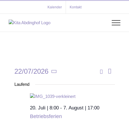
Zum
Kalender
Kontakt
Inhalt
springen
22/07/2026
Verans
Tag
Veransta
Suche
Datum
Ansich
Laufend
wählen.
Suche
Navigat
und
Ansichten
20. Juli | 8:00
-
7. August | 17:00
Betriebsferien
Navigati