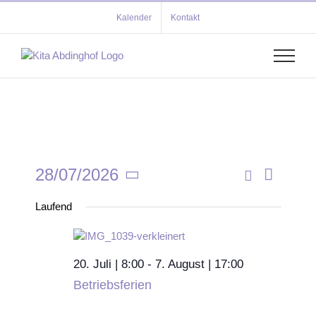
Zum
Kalender
Kontakt
Inhalt
springen
28/07/2026
Verans
Tag
Veransta
Suche
Datum
Ansich
Laufend
wählen.
Suche
Navigat
und
Ansichten
20. Juli | 8:00
-
7. August | 17:00
Betriebsferien
Navigati