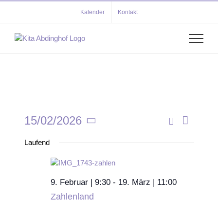
Zum
Kalender
Kontakt
Inhalt
springen
15/02/2026
Verans
Tag
Veransta
Suche
Datum
Ansich
Laufend
wählen.
Suche
Navigat
und
Ansichten
9. Februar | 9:30
-
19. März | 11:00
Zahlenland
Navigati