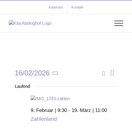
Zum
Kalender
Kontakt
Inhalt
springen
16/02/2026
Verans
Tag
Veransta
Suche
Datum
Ansich
Laufend
wählen.
Suche
Navigat
und
Ansichten
9. Februar | 9:30
-
19. März | 11:00
Zahlenland
Navigati